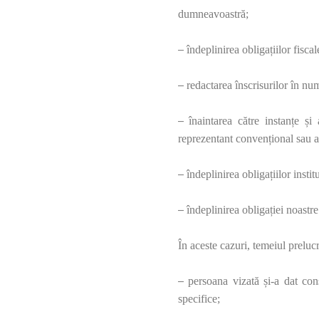
dumneavoastră;
–
îndeplinirea obligațiilor fiscal
–
redactarea înscrisurilor în nu
–
înaintarea către instanțe și 
reprezentant convențional sau ap
–
îndeplinirea obligațiilor instit
–
îndeplinirea obligației noastr
În aceste cazuri, temeiul prelu
–
persoana vizată și-a dat co
specifice;