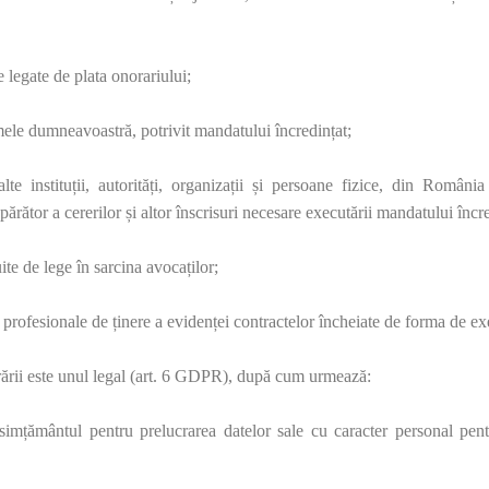
e legate de plata onorariului;
mele dumneavoastră, potrivit mandatului încredințat;
alte instituții, autorități, organizații și persoane fizice, din România
ărător a cererilor și altor înscrisuri necesare executării mandatului încre
uite de lege în sarcina avocaților;
e profesionale de ținere a evidenței contractelor încheiate de forma de exe
crării este unul legal (art. 6 GDPR), după cum urmează:
nsimțământul pentru prelucrarea datelor sale cu caracter personal pe