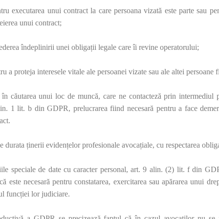
tru executarea unui contract la care persoana vizată este parte sau pe
eierea unui contract;
derea îndeplinirii unei obligații legale care îi revine operatorului;
u a proteja interesele vitale ale persoanei vizate sau ale altei persoane f
e în căutarea unui loc de muncă, care
ne contacteză prin intermediul p
6 alin. 1 lit. b din GDPR, prelucrarea fiind necesară pentru a face demer
act.
e durata ținerii evidențelor profesionale avocațiale, cu respectarea obliga
ile speciale de date cu caracter personal, art. 9 alin. (2) lit. f din G
că este necesară pentru constatarea, exercitarea sau apărarea unui drept
l funcției lor judiciare.
roductivă a GDPR se precizează faptul că în cazul avocaților nu se