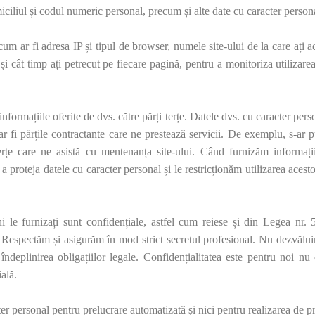
liul și codul numeric personal, precum și alte date cu caracter persona
cum ar fi adresa IP și tipul de browser, numele site-ului de la care ați ac
u și cât timp ați petrecut pe fiecare pagină, pentru a monitoriza utilizare
ormațiile oferite de dvs. către părți terțe. Datele dvs. cu caracter perso
r fi părțile contractante care ne prestează servicii. De exemplu, s-ar 
erțe care ne asistă cu mentenanța site-ului. Când furnizăm informații
 a proteja datele cu caracter personal și le restricționăm utilizarea aces
ni le furnizați sunt confidențiale, astfel cum reiese și din Legea nr
Respectăm și asigurăm în mod strict secretul profesional. Nu dezvăluim
ndeplinirea obligațiilor legale. Confidențialitatea este pentru noi nu
ială.
er personal pentru prelucrare automatizată și nici pentru realizarea de p