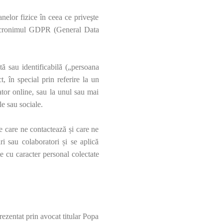
elor fizice în ceea ce priveşte
ub acronimul GDPR (General Data
tă sau identificabilă („persoana
t, în special prin referire la un
ator online, sau la unul sau mai
le sau sociale.
ne care ne contactează și care ne
ari sau colaboratori și se aplică
te cu caracter personal colectate
ezentat prin avocat titular Popa