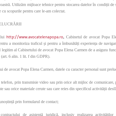
astră. Utilizăm mijloace tehnice pentru stocarea datelor în condiții de 
 cu scopurile pentru care le-am colectat.
RELUCRĂRII
http://www.avocatelenapopa.ro
ului
,
Cabinetul de avocat Popa 
entru a monitoriza traficul și pentru a îmbunătăți experiența de navigare
l legitim al
Cabinetului de avocat Popa Elena Carmen de a asigura funcți
 (
art. 6 alin. 1 lit. f din GDPR)
.
ui de avocat Popa Elena Carmen, datele cu caracter personal sunt prelu
 telefon, prin transmisie video sau prin orice alt mijloc de comunicare, 
te sau orice materiale cerute sau care reies din specificul activității desf
unoștință prin formularul de contact;
ontractului de asistență juridică, inclusiv realizarea activitățilo