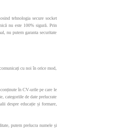
olosind tehnologia secure socket
onică nu este 100% sigură. Prin
nal, nu putem garanta securitate
 comunicați cu noi în orice mod,
 conținute în CV-urile pe care le
ie, categoriile de date prelucrate
alii despre educație și formare,
litate, putem prelucra numele și