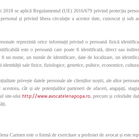
 2018 se aplică Regulamentul (UE) 2016/679 privind protecția persoan
r personal și privind libera circulație a acestor date, cunoscut și s
onale reprezintă orice informații privind o persoană fizică identifica
tificabilă este o persoană care poate fi identificată, direct sau indirec
 fi un nume, un număr de identificare, date de localizare, un identific
 identității sale fizice, fiziologice, genetice, psihice, economice, cultura
țialitate privește datele personale ale clienților noștri, ale altor persoa
r acestora, cât și ale potențialilor parteneri de afaceri, angajați, stagi
http://www.avocatelenapopa.ro
ul site-ului
, precum și celorlalte da
ăți.
ena Carmen este o formă de exercitare a profesiei de avocat și este repr