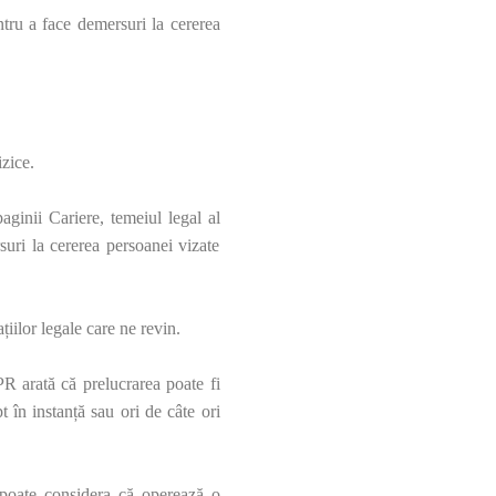
ntru a face demersuri la cererea
izice.
aginii Cariere, temeiul legal al
suri la cererea persoanei vizate
țiilor legale care ne revin.
DPR arată că prelucrarea poate fi
 în instanță sau ori de câte ori
 poate considera că operează o