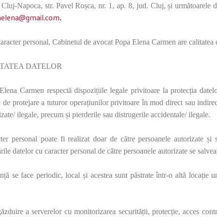
luj-Napoca, str. Pavel Roșca, nr. 1, ap. 8, jud. Cluj, și următoarele d
aelena@gmail.com
.
caracter personal,
Cabinetul de avocat Popa Elena Carmen are
calitatea
RITATEA DATELOR
 Elena Carmen r
espectă dispozițiile legale privitoare la protecția datel
 de protejare a tuturor operațiunilor privitoare în mod direct sau indirec
zate/ ilegale, precum și pierderile sau distrugerile accidentale/ ilegale.
ter personal poate fi realizat doar de către persoanele autorizate ș
ările datelor cu caracter personal de către persoanele autorizate se salveaz
ță se face periodic, local și acestea sunt păstrate într-o altă locație 
ăzduire a serverelor cu monitorizarea securității, protecție, acces cont