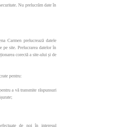
securitate. Nu prelucrăm date în
Elena Carmen
prelucrează datele
 pe site. Prelucrarea datelor în
onarea corectă a site-ului și de
crate
pentru:
pentru a vă transmite răspunsuri
ășurate;
r efectuate de noi în interesul