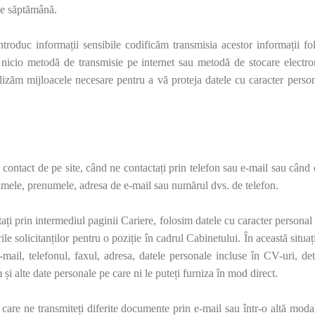
pe săptămână.
 introduc informații sensibile codificăm transmisia acestor informații f
 nicio metodă de transmisie pe internet sau metodă de stocare electr
lizăm mijloacele necesare pentru a vă proteja datele cu caracter perso
e contact de pe site, când ne contactați prin telefon sau e-mail sau când
mele, prenumele, adresa de e-mail sau numărul dvs. de telefon.
ctați prin intermediul paginii Cariere, folosim datele cu caracter personal
le solicitanților pentru o poziție în cadrul Cabinetului. În această situaț
mail, telefonul, faxul, adresa, datele personale incluse în CV-uri, det
 și alte date personale pe care ni le puteți furniza în mod direct.
 care ne transmiteți diferite documente prin e-mail sau într-o altă moda