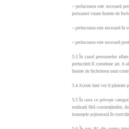
–
prelucrarea este necesară pen
persoanei vizate înainte de înch
–
prelucrarea este necesară în ve
–
prelucrarea este necesară pentr
5.3 În cazul persoanelor aflat
prelucrării îl constituie art. 
înainte de încheierea unui contr
5.4 Aceste date vor fi păstrate p
5.5 În ceea ce privește categori
realizată fără consimțământ, da
instanțele acționează în exercițiu
5.6 În par. 91 din partea int