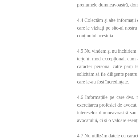
prenumele dumneavoastră, domici
4.4 Colectăm și alte informații 
care le vizitați pe site-ul nostr
conținutul acestuia.
4.5 Nu vindem și nu închiriem inf
terțe în mod excepțional, cum a
caracter personal către părți t
solicităm să fie diligente pentru
care le-au fost încredințate.
4.6 Informațiile pe care dvs. 
exercitarea profesiei de avocat.
intereselor dumneavoastră sau î
avocatului, ci și o valoare esenț
4.7 Nu utilizăm datele cu caract