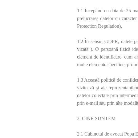
1.1 Începând cu data de 25 mai
prelucrarea datelor cu caracte
Protection Regulation).
1.2 În sensul GDPR, datele pers
vizată”). O persoană fizică iden
element de identificare, cum ar
multe elemente specifice, proprii
1.3 Această politică de confiden
vizitează și ale reprezentanțilo
datelor colectate prin intermedi
prin e-mail sau prin alte modalit
2. CINE SUNTEM
2.1 Cabinetul de avocat Popa El