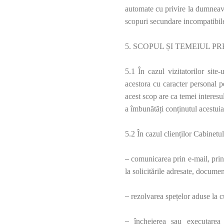
automate cu privire la dumneavo
scopuri secundare incompatibile
5. SCOPUL ȘI TEMEIUL P
5.1 În cazul vizitatorilor site-
acestora cu caracter personal p
acest scop are ca temei interesu
a îmbunătăți conținutul acestuia
5.2 În cazul clienților
Cabinetul
–
comunicarea prin e-mail, prin
la solicitările adresate, documen
–
rezolvarea spețelor aduse la c
–
încheierea sau executarea c