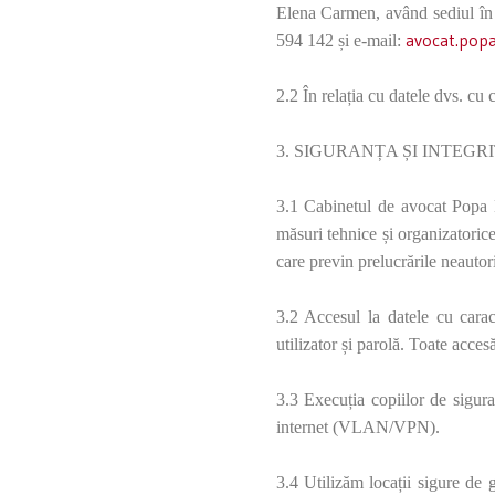
Elena Carmen, având sediul în C
avocat.pop
594 142 și e-mail:
2.2 Î
n relația cu datele dvs. cu 
3. SIGURANȚA ȘI INTEG
3.1 Cabinetul de avocat Popa
măsuri tehnice și organizatorice
care previn prelucrările neautori
3.2 Accesul la datele cu carac
utilizator și parolă. Toate acces
3.3 Execuția copiilor de siguran
internet (VLAN/VPN).
3.4 Utilizăm locații sigure de g