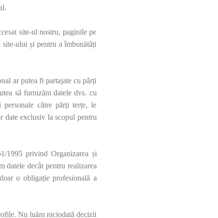
l.
cesat site-ul nostru, paginile pe
a site-ului și pentru a îmbunătăți
nal ar putea fi partajate cu părți
putea să furnizăm datele dvs. cu
 personale către părți terțe, le
tor date exclusiv la scopul pentru
. 51/1995 privind
Organizarea și
 datele decât pentru realizarea
 doar o obligație profesională a
rofile. Nu luăm niciodată decizii