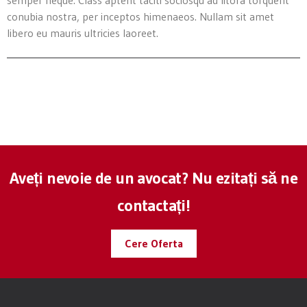
semper neque. Class aptent taciti sociosqu ad litora torquent
conubia nostra, per inceptos himenaeos. Nullam sit amet
libero eu mauris ultricies laoreet.
Aveți nevoie de un avocat? Nu ezitați să ne
contactați!
Cere Oferta