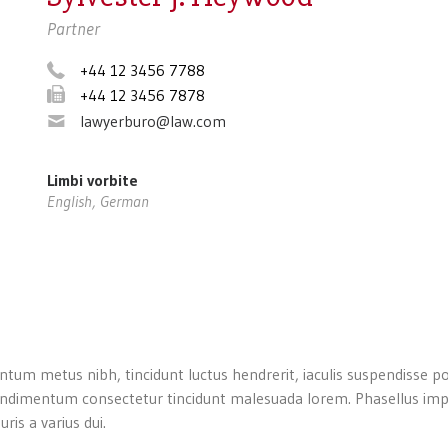
Partner
+44 12 3456 7788
+44 12 3456 7878
lawyerburo@law.com
Limbi vorbite
English, German
ntum metus nibh, tincidunt luctus hendrerit, iaculis suspendisse p
 leo, condimentum consectetur tincidunt malesuada lorem. Phasellus 
ris a varius dui.