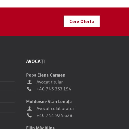
Cere Oferta
AVOCAȚI
Popa Elena Carmen
Avocat titular
+40 745 353 194
Moldovan-Stan Lenuța
Avocat colaborator
+40 744 924 628
Filip Mădălina